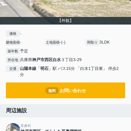
【外観】
-
価格
-
-(-)
3LDK
建物面積
土地面積
間取り
予定
築年数
兵庫県
神戸市西区
白水
３丁目3-29
所在地
山陽本線
「
明石
」駅 バス15分 「白水1丁目東」 停歩2
交通
分
お問い合わせ
無料
周辺施設
耳鼻科