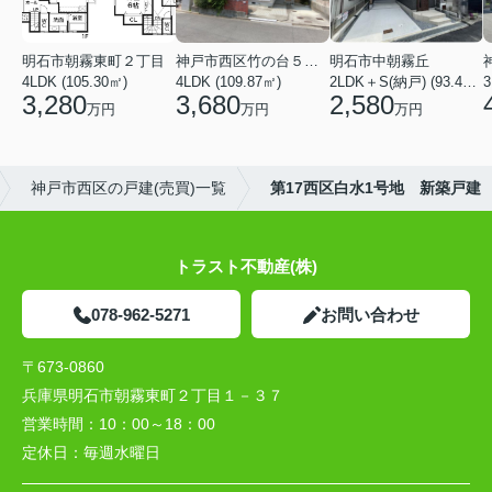
明石市朝霧東町２丁目
神戸市西区竹の台５丁目
明石市中朝霧丘
4LDK (105.30㎡)
4LDK (109.87㎡)
2LDK＋S(納戸) (93.42㎡)
3,280
3,680
2,580
万円
万円
万円
神戸市西区の戸建(売買)一覧
第17西区白水1号地 新築戸建
トラスト不動産(株)
078-962-5271
お問い合わせ
〒673-0860
兵庫県明石市朝霧東町２丁目１－３７
営業時間：
10：00～18：00
定休日：
毎週水曜日