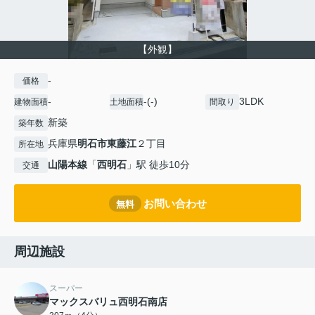
【外観】
-
価格
-
-(-)
3LDK
建物面積
土地面積
間取り
新築
築年数
兵庫県
明石市
東藤江
２丁目
所在地
山陽本線
「
西明石
」駅 徒歩10分
交通
お問い合わせ
無料
周辺施設
スーパー
マックスバリュ西明石南店