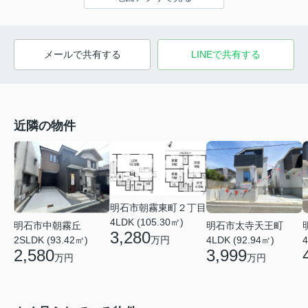
メールで共有する
LINEで共有する
近隣の物件
明石市朝霧東町２丁目
4LDK (105.30㎡)
明石市中朝霧丘
明石市太寺天王町
3,280
2SLDK (93.42㎡)
万円
4LDK (92.94㎡)
4
2,580
3,999
万円
万円