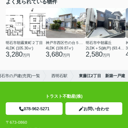
よく見られている物件
明石市朝霧東町２丁目
神戸市西区竹の台５丁目
明石市中朝霧丘
4LDK (105.30㎡)
4LDK (109.87㎡)
2LDK＋S(納戸) (93.42㎡)
3,280
3,680
2,580
万円
万円
万円
明石市の戸建(売買)一覧
西明石駅
東藤江2丁目 新築一戸建
トラスト不動産(株)
078-962-5271
お問い合わせ
〒673-0860