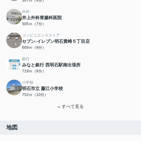
307ｍ（4分）
外科
井上外科胃腸科医院
505ｍ（7分）
コンビニエンスストア
セブン-イレブン明石貴崎５丁目店
669ｍ（9分）
銀行
みなと銀行 西明石駅南出張所
719ｍ（9分）
小学校
明石市立 藤江小学校
752ｍ（10分）
すべて見る
地図