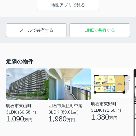
地図アプリで見る
メールで共有する
LINEで共有する
近隣の物件
明石市東野町
明石市東山町
明石市魚住町中尾
3LDK (71.50㎡)
3LDK (66.58㎡)
3LDK (89.61㎡)
1,380
1,090
1,980
万円
万円
万円