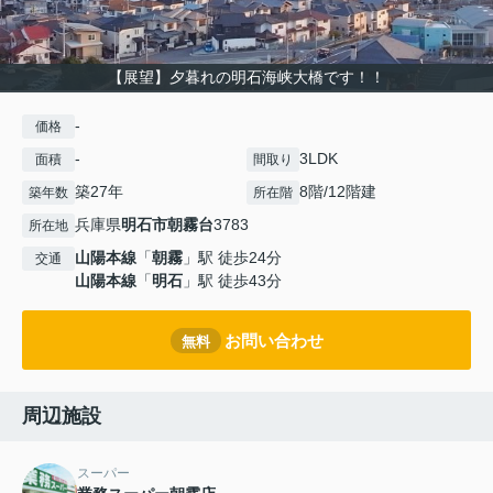
【展望】夕暮れの明石海峡大橋です！！
-
価格
-
3LDK
面積
間取り
築27年
8階/12階建
築年数
所在階
兵庫県
明石市
朝霧台
3783
所在地
山陽本線
「
朝霧
」駅 徒歩24分
交通
山陽本線
「
明石
」駅 徒歩43分
お問い合わせ
無料
周辺施設
スーパー