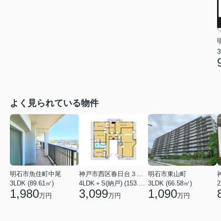
3
よく見られている物件
明石市魚住町中尾
神戸市西区春日台３丁目
明石市東山町
3LDK (89.61㎡)
4LDK＋S(納戸) (153.86㎡)
3LDK (66.58㎡)
2
1,980
3,099
1,090
万円
万円
万円