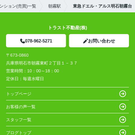
ンション(売買)一覧
朝霧駅
東急ドエル・アルス明石朝霧台
トラスト不動産(株)
078-962-5271
お問い合わせ
〒673-0860
兵庫県明石市朝霧東町２丁目１－３７
営業時間：
10：00～18：00
定休日：
毎週水曜日
トップページ
お客様の声一覧
スタッフ一覧
ブログトップ