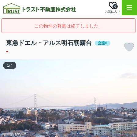
0
お気に入り
この物件の募集は終了しました。
東急ドエル・アルス明石朝霧台
空室0
-
1
/
7