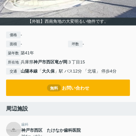
【外観】西南角地の大変明るい物件です。
-
価格
-
-
面積
坪数
築41年
築年数
兵庫県
神戸市西区
竜が岡
３丁目15
所在地
山陽本線
「
大久保
」駅 バス12分 「北場」 停歩4分
交通
お問い合わせ
無料
周辺施設
歯科
神戸市西区 たけなか歯科医院