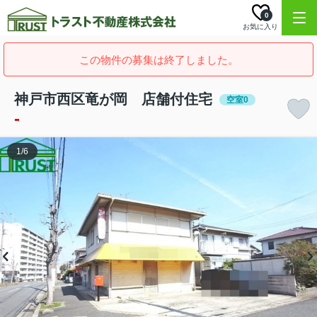
0
お気に入り
この物件の募集は終了しました。
神戸市西区竜が岡 店舗付住宅
空室0
-
1
/
6