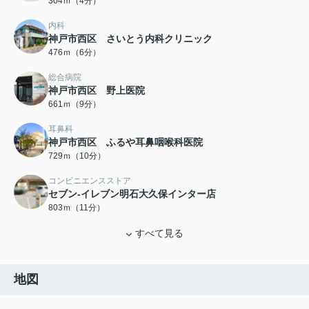
304ｍ（4分）
内科
神戸市西区 さいとう内科クリニック
476ｍ（6分）
総合病院
神戸市西区 野上医院
661ｍ（9分）
耳鼻科
神戸市西区 ふるや耳鼻咽喉科医院
729ｍ（10分）
コンビニエンスストア
セブン-イレブン明石大久保インター店
803ｍ（11分）
すべて見る
地図