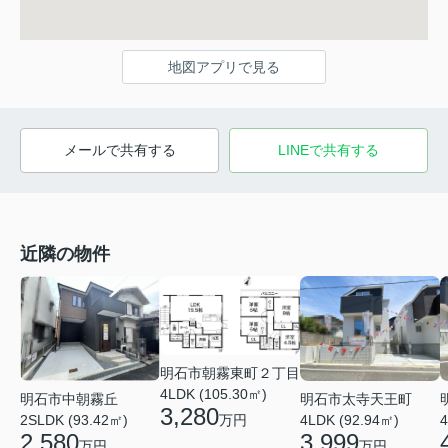
地図アプリで見る
メールで共有する
LINEで共有する
近隣の物件
明石市朝霧東町２丁目
4LDK (105.30㎡)
明石市中朝霧丘
明石市太寺天王町
3,280
2SLDK (93.42㎡)
万円
4LDK (92.94㎡)
4
2,580
3,999
万円
万円