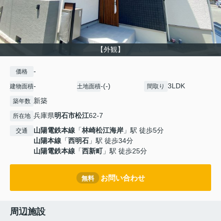
【外観】
-
価格
-
-(-)
3LDK
建物面積
土地面積
間取り
新築
築年数
兵庫県
明石市
松江
62-7
所在地
山陽電鉄本線
「
林崎松江海岸
」駅 徒歩5分
交通
山陽本線
「
西明石
」駅 徒歩34分
山陽電鉄本線
「
西新町
」駅 徒歩25分
お問い合わせ
無料
周辺施設