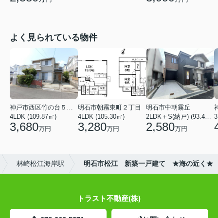
よく見られている物件
神戸市西区竹の台５丁目
明石市朝霧東町２丁目
明石市中朝霧丘
4LDK (109.87㎡)
4LDK (105.30㎡)
2LDK＋S(納戸) (93.42㎡)
3,680
3,280
2,580
万円
万円
万円
林崎松江海岸駅
明石市松江 新築一戸建て ★海の近く★
トラスト不動産(株)