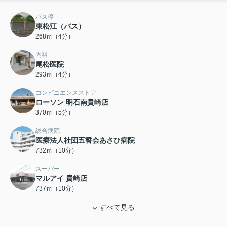
バス停
東松江（バス）
268ｍ（4分）
内科
尾松医院
293ｍ（4分）
コンビニエンスストア
ローソン 明石南貴崎店
370ｍ（5分）
総合病院
医療法人社団五誓会あさひ病院
732ｍ（10分）
スーパー
マルアイ 貴崎店
737ｍ（10分）
すべて見る