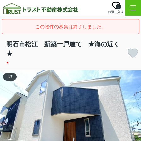
0
お気に入り
この物件の募集は終了しました。
明石市松江 新築一戸建て ★海の近く
★
-
1
/
7