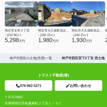
明石市太寺２丁目
明石市大久保町高丘１丁目
明石市大久保町高丘１丁目
- (210.90㎡)
- (166.15㎡)
- (144.15㎡)
-
5,298
1,980
1,930
万円
万円
万円
神戸市西区の土地(売買)一覧
神戸市西区宮下2丁目 売土地
トラスト不動産(株)
078-962-5271
お問い合わせ
〒673-0860
兵庫県明石市朝霧東町２丁目１－３７