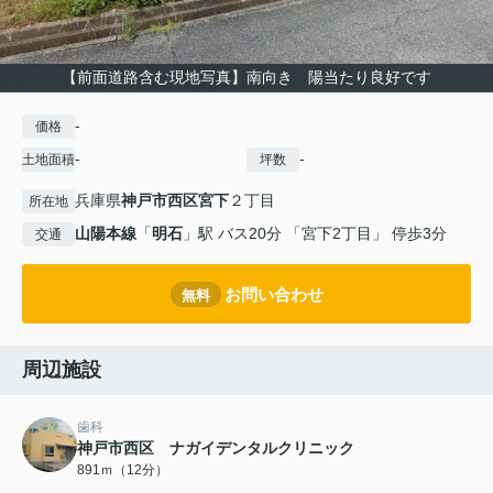
【前面道路含む現地写真】南向き 陽当たり良好です
-
価格
-
-
土地面積
坪数
兵庫県
神戸市西区
宮下
２丁目
所在地
山陽本線
「
明石
」駅 バス20分 「宮下2丁目」 停歩3分
交通
お問い合わせ
無料
周辺施設
歯科
神戸市西区 ナガイデンタルクリニック
891ｍ（12分）