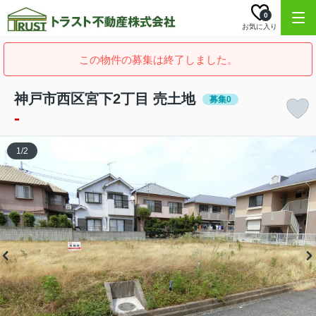
0
お気に入り
この物件の募集は終了しました。
神戸市西区宮下2丁目 売土地
募集0
-
1
/
2