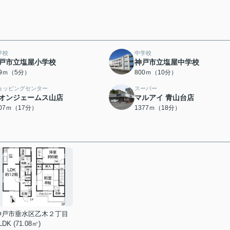
学校
中学校
戸市立塩屋小学校
神戸市立塩屋中学校
29ｍ（5分）
800ｍ（10分）
ョッピングセンター
スーパー
オンジェームス山店
マルアイ 青山台店
307ｍ（17分）
1377ｍ（18分）
神戸市垂水区乙木２丁目
LDK (71.08㎡)