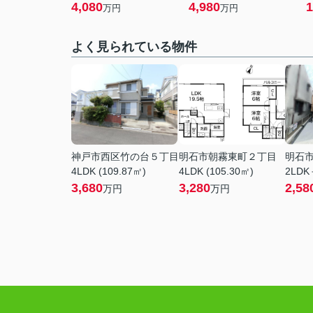
4,080
4,980
1
万円
万円
よく見られている物件
神戸市西区竹の台５丁目
明石市朝霧東町２丁目
明石
4LDK (109.87㎡)
4LDK (105.30㎡)
2LDK
3,680
3,280
2,58
万円
万円