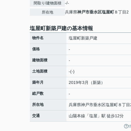
-/-
間取り/建物面積
兵庫県
神戸市垂水区
塩屋町
８丁目2
所在地
塩屋町新築戸建の基本情報
物件名
塩屋町新築戸建
価格
-
建物面積
-
土地面積
-(-)
築年月
2019年3月（新築）
総戸数
-
所在地
兵庫県
神戸市垂水区
塩屋町
８丁目
交通
山陽本線
「
塩屋
」駅 徒歩12分