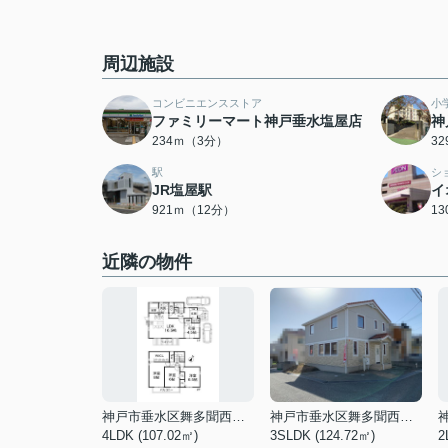
周辺施設
コンビニエンスストア
小
ファミリーマート神戸垂水塩屋店
神
234ｍ（3分）
3
駅
シ
JR塩屋駅
イ
921ｍ（12分）
1
近隣の物件
神戸市垂水区舞多聞西８丁目
神戸市垂水区舞多聞西４丁目
4LDK (107.02㎡)
3SLDK (124.72㎡)
2