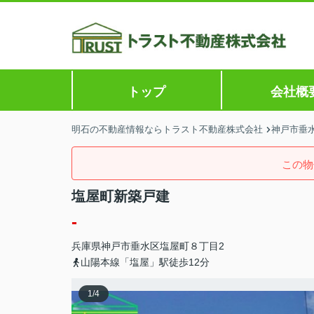
トップ
会社概
明石の不動産情報ならトラスト不動産株式会社
神戸市垂水
この物
塩屋町新築戸建
-
兵庫県
神戸市垂水区
塩屋町
８丁目2
山陽本線「塩屋」駅徒歩12分
1
/
4