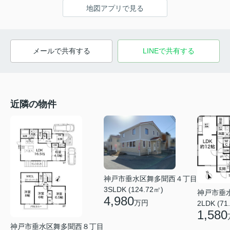
地図アプリで見る
メールで共有する
LINEで共有する
近隣の物件
神戸市垂水区舞多聞西４丁目
3SLDK (124.72㎡)
神戸市垂
4,980
万円
2LDK (71
1,580
神戸市垂水区舞多聞西８丁目