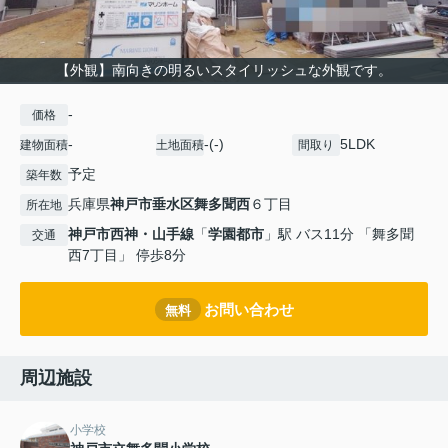
【外観】南向きの明るいスタイリッシュな外観です。
-
価格
-
-(-)
5LDK
建物面積
土地面積
間取り
予定
築年数
兵庫県
神戸市垂水区
舞多聞西
６丁目
所在地
神戸市西神・山手線
「
学園都市
」駅 バス11分 「舞多聞
交通
西7丁目」 停歩8分
お問い合わせ
無料
周辺施設
小学校