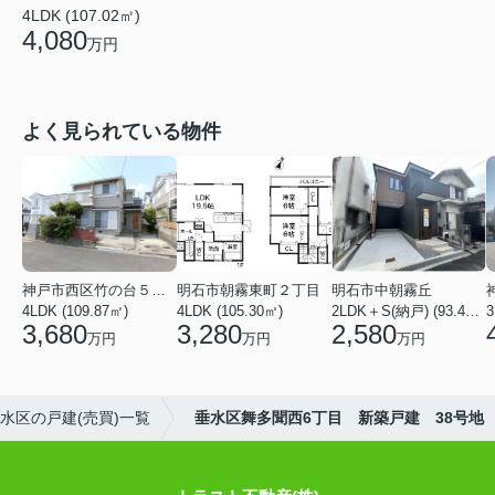
4LDK (107.02㎡)
4,080
万円
よく見られている物件
神戸市西区竹の台５丁目
明石市朝霧東町２丁目
明石市中朝霧丘
4LDK (109.87㎡)
4LDK (105.30㎡)
2LDK＋S(納戸) (93.42㎡)
3,680
3,280
2,580
万円
万円
万円
水区の戸建(売買)一覧
垂水区舞多聞西6丁目 新築戸建 38号地