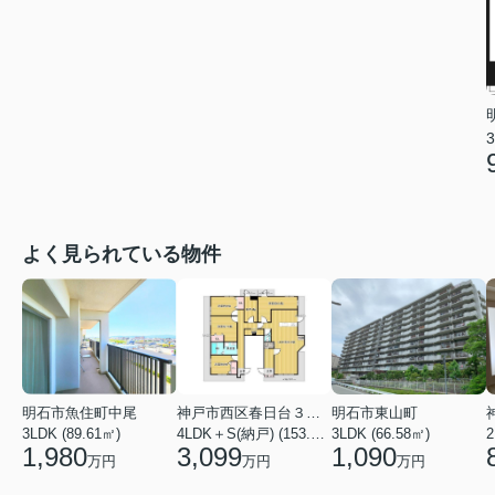
3
よく見られている物件
明石市魚住町中尾
神戸市西区春日台３丁目
明石市東山町
3LDK (89.61㎡)
4LDK＋S(納戸) (153.86㎡)
3LDK (66.58㎡)
2
1,980
3,099
1,090
万円
万円
万円