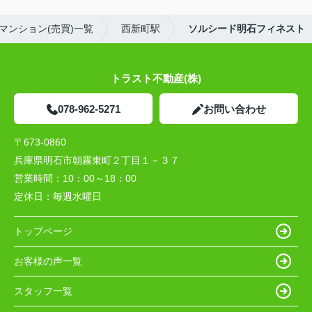
マンション(売買)一覧
西新町駅
ソルシード明石フィネスト
トラスト不動産(株)
078-962-5271
お問い合わせ
〒673-0860
兵庫県明石市朝霧東町２丁目１－３７
営業時間：
10：00～18：00
定休日：
毎週水曜日
トップページ
お客様の声一覧
スタッフ一覧