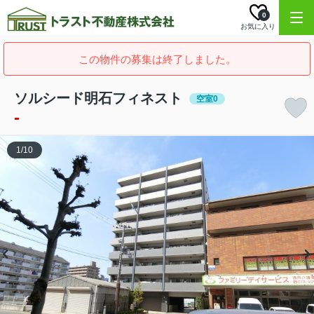
0
お気に入り
この物件の募集は終了しました。
ソルシード明石フィネスト
空室0
-
1
/
10