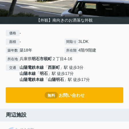
【外観】南向きのお洒落な外観
-
価格
-
3LDK
面積
間取り
築18年
4階/9階建
築年数
所在階
兵庫県
明石市
硯町
２丁目4-16
所在地
山陽電鉄本線
「
西新町
」駅 徒歩3分
交通
山陽本線
「
明石
」駅 徒歩17分
山陽電鉄本線
「
山陽明石
」駅 徒歩17分
お問い合わせ
無料
周辺施設