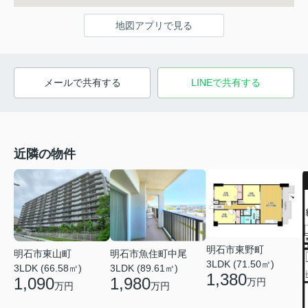
地図アプリで見る
メールで共有する
LINEで共有する
近隣の物件
明石市東野町
明石市東山町
明石市魚住町中尾
3LDK (71.50㎡)
3LDK (66.58㎡)
3LDK (89.61㎡)
1,380
1,090
1,980
万円
万円
万円