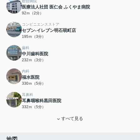
総合病院
医療法人社団 医仁会 ふくやま病院
92ｍ（2分）
コンビニエンスストア
セブン-イレブン明石硯町店
195ｍ（3分）
歯科
中川歯科医院
232ｍ（3分）
内科
福水医院
330ｍ（5分）
耳鼻科
耳鼻咽喉科黒田医院
332ｍ（5分）
すべて見る
地図