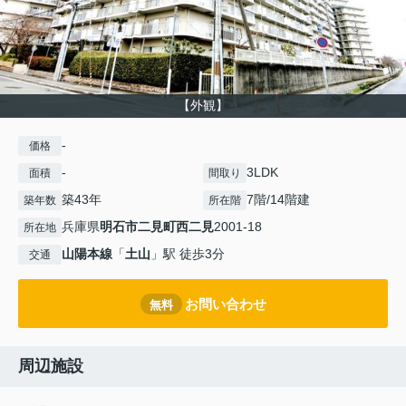
【外観】
-
価格
-
3LDK
面積
間取り
築43年
7階/14階建
築年数
所在階
兵庫県
明石市
二見町西二見
2001-18
所在地
山陽本線
「
土山
」駅 徒歩3分
交通
お問い合わせ
無料
周辺施設