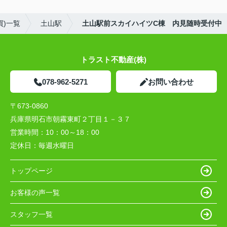
買)一覧
土山駅
土山駅前スカイハイツC棟 内見随時受付中
トラスト不動産(株)
078-962-5271
お問い合わせ
〒673-0860
兵庫県明石市朝霧東町２丁目１－３７
営業時間：
10：00～18：00
定休日：
毎週水曜日
トップページ
お客様の声一覧
スタッフ一覧