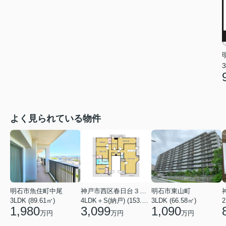
3
よく見られている物件
明石市魚住町中尾
神戸市西区春日台３丁目
明石市東山町
3LDK (89.61㎡)
4LDK＋S(納戸) (153.86㎡)
3LDK (66.58㎡)
2
1,980
3,099
1,090
万円
万円
万円