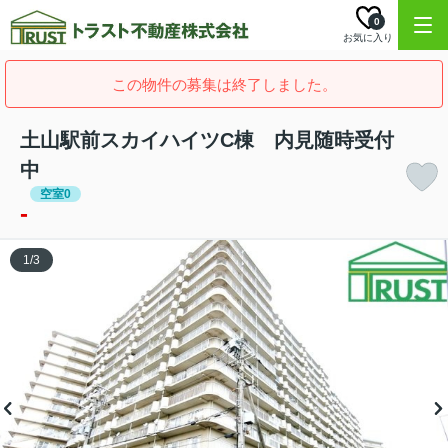
0
お気に入り
この物件の募集は終了しました。
土山駅前スカイハイツC棟 内見随時受付
中
空室0
-
1
/
3