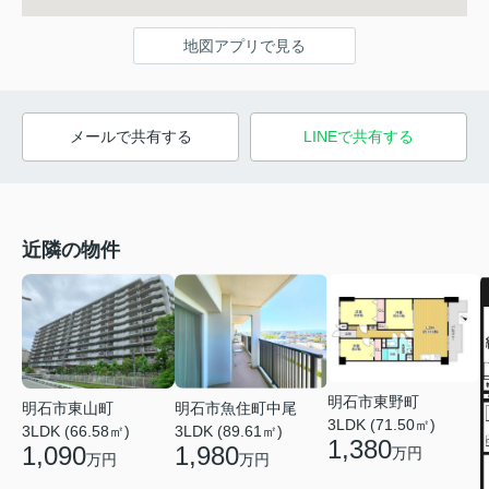
地図アプリで見る
メールで共有する
LINEで共有する
近隣の物件
明石市東野町
明石市東山町
明石市魚住町中尾
3LDK (71.50㎡)
3LDK (66.58㎡)
3LDK (89.61㎡)
1,380
1,090
1,980
万円
万円
万円