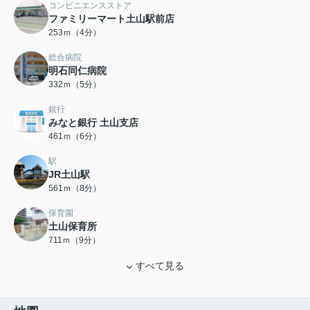
コンビニエンスストア
ファミリーマート土山駅前店
253ｍ（4分）
総合病院
明石同仁病院
332ｍ（5分）
銀行
みなと銀行 土山支店
461ｍ（6分）
駅
JR土山駅
561ｍ（8分）
保育園
土山保育所
711ｍ（9分）
すべて見る