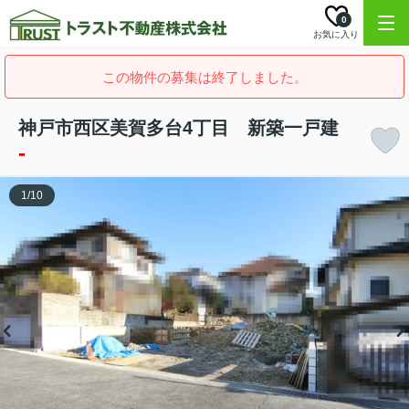
0
お気に入り
この物件の募集は終了しました。
神戸市西区美賀多台4丁目 新築一戸建
-
1
/
10