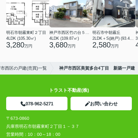
明石市朝霧東町２丁目
神戸市西区竹の台５丁目
明石市中朝霧丘
4LDK (105.30㎡)
4LDK (109.87㎡)
2LDK＋S(納戸) (93.42㎡)
3,280
3,680
2,580
万円
万円
万円
市西区の戸建(売買)一覧
神戸市西区美賀多台4丁目 新築一戸建
トラスト不動産(株)
078-962-5271
お問い合わせ
〒673-0860
兵庫県明石市朝霧東町２丁目１－３７
営業時間：
10：00～18：00