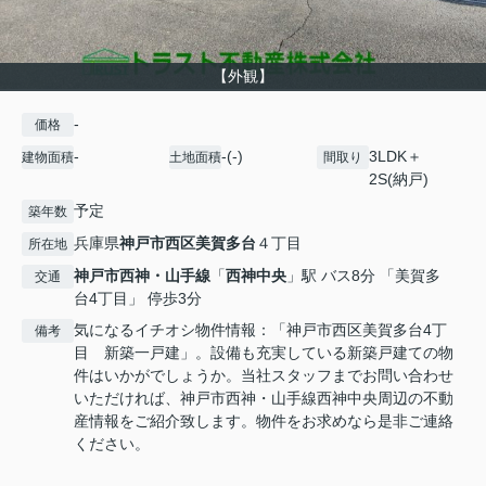
【外観】
-
価格
-
-(-)
3LDK＋
建物面積
土地面積
間取り
2S(納戸)
予定
築年数
兵庫県
神戸市西区
美賀多台
４丁目
所在地
神戸市西神・山手線
「
西神中央
」駅 バス8分 「美賀多
交通
台4丁目」 停歩3分
気になるイチオシ物件情報：「神戸市西区美賀多台4丁
備考
目 新築一戸建」。設備も充実している新築戸建ての物
件はいかがでしょうか。当社スタッフまでお問い合わせ
いただければ、神戸市西神・山手線西神中央周辺の不動
産情報をご紹介致します。物件をお求めなら是非ご連絡
ください。