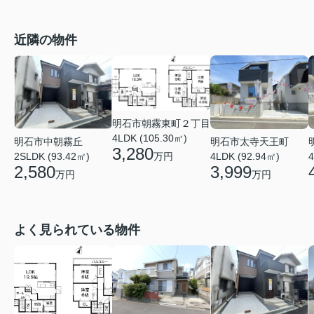
近隣の物件
明石市朝霧東町２丁目
4LDK (105.30㎡)
明石市中朝霧丘
明石市太寺天王町
3,280
2SLDK (93.42㎡)
万円
4LDK (92.94㎡)
4
2,580
3,999
万円
万円
よく見られている物件