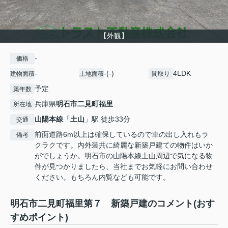
【外観】
-
価格
-
-(-)
4LDK
建物面積
土地面積
間取り
予定
築年数
兵庫県
明石市
二見町福里
所在地
山陽本線
「
土山
」駅 徒歩33分
交通
前面道路6m以上は確保しているので車の出し入れもラ
備考
クラクです。内外装共に綺麗な新築戸建ての物件はいか
がでしょうか。明石市の山陽本線土山周辺で気になる物
件が見つかりましたら、当社までお気軽にお問い合わせ
ください。もちろん内覧なども可能です。
明石市二見町福里第７ 新築戸建のコメント(おす
すめポイント)