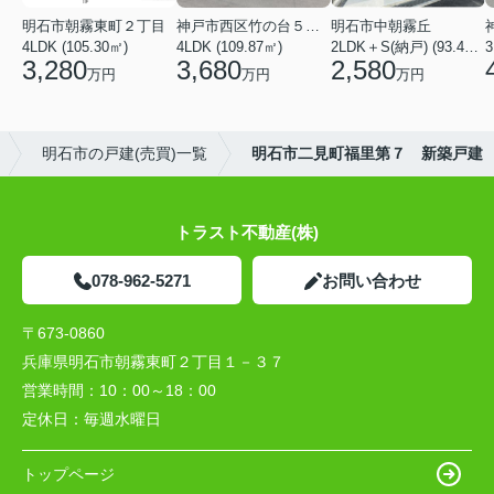
明石市朝霧東町２丁目
神戸市西区竹の台５丁目
明石市中朝霧丘
4LDK (105.30㎡)
4LDK (109.87㎡)
2LDK＋S(納戸) (93.42㎡)
3,280
3,680
2,580
万円
万円
万円
明石市の戸建(売買)一覧
明石市二見町福里第７ 新築戸建
トラスト不動産(株)
078-962-5271
お問い合わせ
〒673-0860
兵庫県明石市朝霧東町２丁目１－３７
営業時間：
10：00～18：00
定休日：
毎週水曜日
トップページ