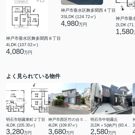
神戸市垂水区舞多聞西４丁目
3SLDK (124.72㎡)
神戸市垂
4,980
万円
2LDK (71
1,580
神戸市垂水区舞多聞西８丁目
4LDK (107.02㎡)
4,080
万円
よく見られている物件
明石市朝霧東町２丁目
神戸市西区竹の台５丁目
明石市中朝霧丘
4LDK (105.30㎡)
4LDK (109.87㎡)
2LDK＋S(納戸) (93.42㎡)
3,280
3,680
2,580
万円
万円
万円