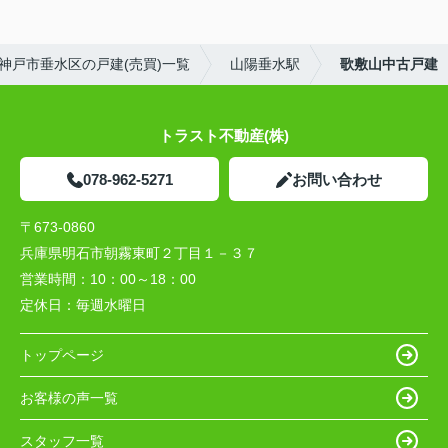
神戸市垂水区の戸建(売買)一覧
山陽垂水駅
歌敷山中古戸建
トラスト不動産(株)
078-962-5271
お問い合わせ
〒673-0860
兵庫県明石市朝霧東町２丁目１－３７
営業時間：
10：00～18：00
定休日：
毎週水曜日
トップページ
お客様の声一覧
スタッフ一覧