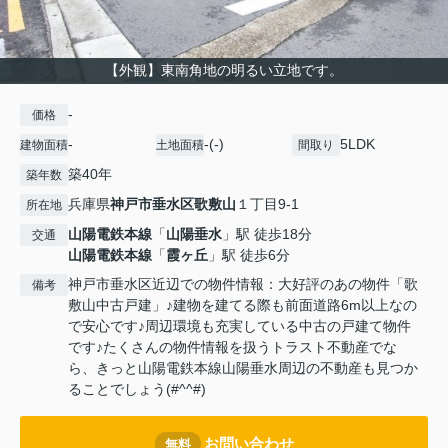
【外観】東南角地の明るい立地です。
-
価格
-
-(-)
5LDK
建物面積
土地面積
間取り
築40年
築年数
兵庫県
神戸市垂水区
歌敷山
１丁目9-1
所在地
山陽電鉄本線
「
山陽垂水
」駅 徒歩18分
交通
山陽電鉄本線
「
霞ヶ丘
」駅 徒歩6分
神戸市垂水区近辺での物件情報：大好評のあの物件「歌
備考
敷山中古戸建」♪建物を建てる際も前面道路6m以上なの
で安心です♪周辺環境も充実している中古の戸建て物件
です♪たくさんの物件情報を扱うトラスト不動産でな
ら、きっと山陽電鉄本線山陽垂水周辺の不動産も見つか
ることでしょう(#^^#)
お問い合わせ
無料