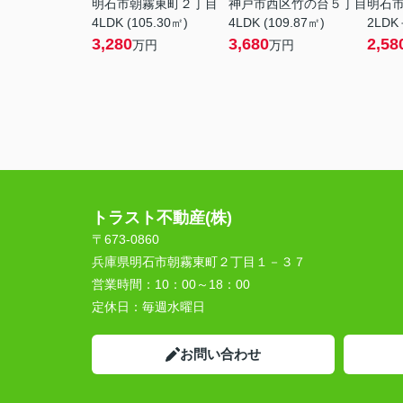
明石市朝霧東町２丁目
神戸市西区竹の台５丁目
明石
4LDK (105.30㎡)
4LDK (109.87㎡)
2LDK
3,280
3,680
2,58
万円
万円
トラスト不動産(株)
〒673-0860
兵庫県明石市朝霧東町２丁目１－３７
営業時間：
10：00～18：00
定休日：
毎週水曜日
お問い合わせ