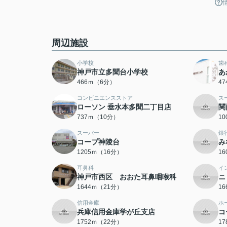
周辺施設
小学校
歯
神戸市立多聞台小学校
あ
466ｍ（6分）
4
コンビニエンスストア
ス
ローソン 垂水本多聞二丁目店
関
737ｍ（10分）
1
スーパー
銀
コープ神陵台
み
1205ｍ（16分）
1
耳鼻科
イ
神戸市西区 おおた耳鼻咽喉科
ニ
1644ｍ（21分）
1
信用金庫
ホ
兵庫信用金庫学が丘支店
コ
1752ｍ（22分）
1