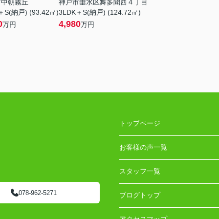
市中朝霧丘
神戸市垂水区舞多聞西４丁目
＋S(納戸) (93.42㎡)
3LDK＋S(納戸) (124.72㎡)
0
4,980
万円
万円
トップページ
お客様の声一覧
スタッフ一覧
078-962-5271
ブログトップ