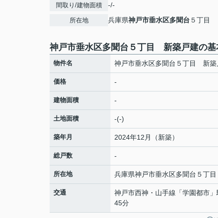
-/-
間取り/建物面積
兵庫県
神戸市垂水区
多聞台
５丁目
所在地
神戸市垂水区多聞台５丁目 新築戸建の基
物件名
神戸市垂水区多聞台５丁目 新築
価格
-
建物面積
-
土地面積
-(-)
築年月
2024年12月（新築）
総戸数
-
所在地
兵庫県
神戸市垂水区
多聞台
５丁目
交通
神戸市西神・山手線
「
学園都市
」
45分