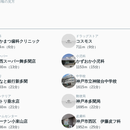
情報の見方
科
ドラッグストア
かまつ歯科クリニック
コスモス
74ｍ（6分）
711ｍ（9分）
ーパー
小児科
西スーパー舞多聞店
かずおか小児科
000ｍ（13分）
1153ｍ（15分）
行
中学校
なと銀行新多聞
神戸市立神陵台中学校
603ｍ（21分）
1615ｍ（21分）
ンテリア
郵便局
トリ垂水店
神戸本多聞局
660ｍ（21分）
1695ｍ（22分）
ームセンター
皮膚科
ーナン小束山店
神戸市西区 伊藤皮フ科
786ｍ（23分）
1952ｍ（25分）