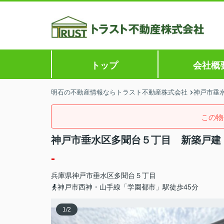
トップ
会社概
明石の不動産情報ならトラスト不動産株式会社
神戸市垂水
この物
神戸市垂水区多聞台５丁目 新築戸建
-
兵庫県
神戸市垂水区
多聞台
５丁目
神戸市西神・山手線「学園都市」駅徒歩45分
1
/
2