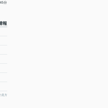
45分
情報
の見方