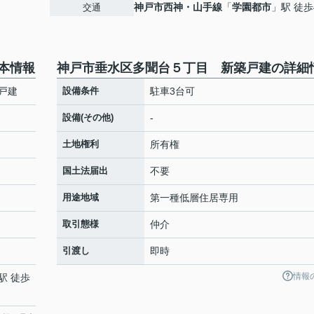
神戸市西神・山手線
「
学園都市
」駅 徒歩
交通
本情報
神戸市垂水区多聞台５丁目 新築戸建の詳細
戸建
設備条件
駐車3台可
設備(その他)
-
土地権利
所有権
国土法届出
不要
用途地域
第一種低層住居専用
取引態様
仲介
引渡し
即時
情報
駅 徒歩