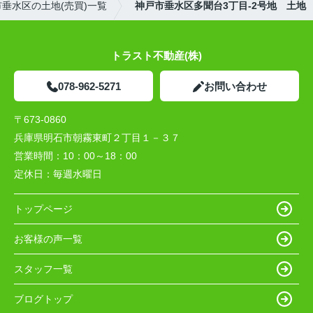
垂水区の土地(売買)一覧
神戸市垂水区多聞台3丁目-2号地 土地
トラスト不動産(株)
078-962-5271
お問い合わせ
〒673-0860
兵庫県明石市朝霧東町２丁目１－３７
営業時間：
10：00～18：00
定休日：
毎週水曜日
トップページ
お客様の声一覧
スタッフ一覧
ブログトップ