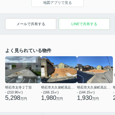
地図アプリで見る
メールで共有する
LINEで共有する
よく見られている物件
明石市太寺２丁目
明石市大久保町高丘１丁目
明石市大久保町高丘１丁目
- (210.90㎡)
- (166.15㎡)
- (144.15㎡)
-
5,298
1,980
1,930
万円
万円
万円