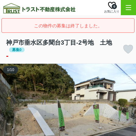
0
お気に入り
この物件の募集は終了しました。
神戸市垂水区多聞台3丁目-2号地 土地
募集0
-
1
/
10