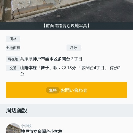
【前面道路含む現地写真】
-
価格
-
-
土地面積
坪数
兵庫県
神戸市垂水区
多聞台
３丁目
所在地
山陽本線
「
舞子
」駅 バス13分 「多聞台4丁目」 停歩2
交通
分
お問い合わせ
無料
周辺施設
小学校
神戸市立多聞台小学校