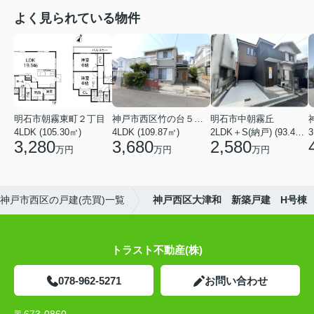
よく見られている物件
明石市朝霧東町２丁目
神戸市西区竹の台５丁目
明石市中朝霧丘
4LDK (105.30㎡)
4LDK (109.87㎡)
2LDK＋S(納戸) (93.42㎡)
3,280
3,680
2,580
万円
万円
万円
神戸市西区の戸建(売買)一覧
神戸西区大津和 新築戸建 H号棟
トラスト不動産(株)
078-962-5271
お問い合わせ