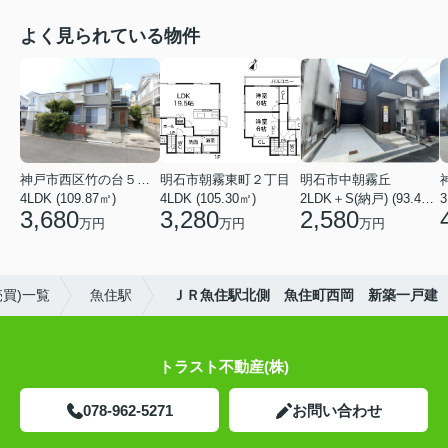
よく見られている物件
神戸市西区竹の台５丁目
明石市朝霧東町２丁目
明石市中朝霧丘
4LDK (109.87㎡)
4LDK (105.30㎡)
2LDK＋S(納戸) (93.42㎡)
3,680
3,280
2,580
万円
万円
万円
買)一覧
魚住駅
ＪＲ魚住駅北側 魚住町西岡 新築一戸建
トラスト不動産(株)
078-962-5271
お問い合わせ