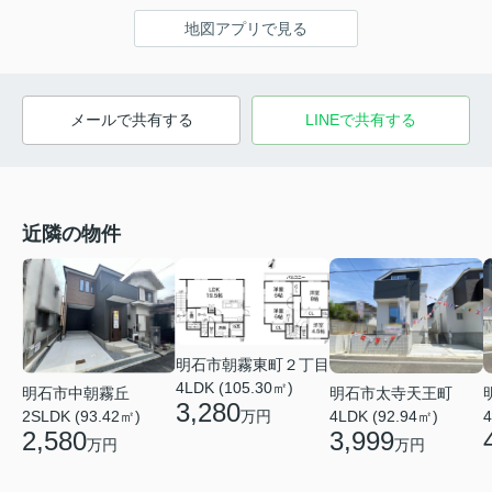
地図アプリで見る
メールで共有する
LINEで共有する
近隣の物件
明石市朝霧東町２丁目
4LDK (105.30㎡)
明石市中朝霧丘
明石市太寺天王町
3,280
2SLDK (93.42㎡)
万円
4LDK (92.94㎡)
4
2,580
3,999
万円
万円