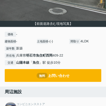
【前面道路含む現地写真】
-
価格
-
-(-)
4LDK
建物面積
土地面積
間取り
新築
築年数
兵庫県
明石市
魚住町西岡
409-22
所在地
山陽本線
「
魚住
」駅 徒歩10分
交通
お問い合わせ
無料
周辺施設
コンビニエンスストア