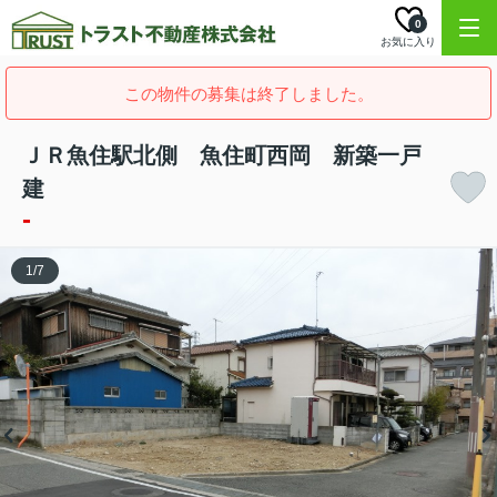
0
お気に入り
この物件の募集は終了しました。
ＪＲ魚住駅北側 魚住町西岡 新築一戸
建
-
1
/
7