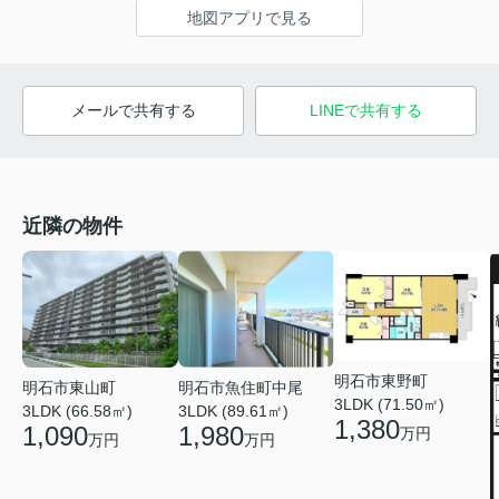
地図アプリで見る
メールで共有する
LINEで共有する
近隣の物件
明石市東野町
明石市東山町
明石市魚住町中尾
3LDK (71.50㎡)
3LDK (66.58㎡)
3LDK (89.61㎡)
1,380
1,090
1,980
万円
万円
万円