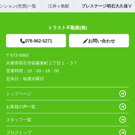
ンション(売買)一覧
江井ヶ島駅
プレステージ明石大久保Ⅴ
トラスト不動産(株)
078-962-5271
お問い合わせ
〒673-0860
兵庫県明石市朝霧東町２丁目１－３７
営業時間：
10：00～18：00
定休日：
毎週水曜日
トップページ
お客様の声一覧
スタッフ一覧
ブログトップ