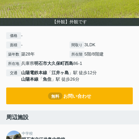
【外観】外観です
-
価格
-
3LDK
面積
間取り
築28年
5階/8階建
築年数
所在階
兵庫県
明石市
大久保町西島
86-1
所在地
山陽電鉄本線
「
江井ヶ島
」駅 徒歩12分
交通
山陽本線
「
魚住
」駅 徒歩26分
お問い合わせ
無料
周辺施設
中学校