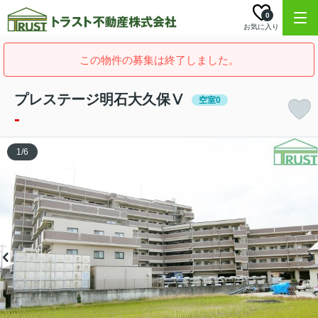
0
お気に入り
この物件の募集は終了しました。
プレステージ明石大久保Ⅴ
空室0
-
1
/
6