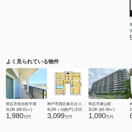
3
よく見られている物件
明石市魚住町中尾
神戸市西区春日台３丁目
明石市東山町
3LDK (89.61㎡)
4LDK＋S(納戸) (153.86㎡)
3LDK (66.58㎡)
2
1,980
3,099
1,090
万円
万円
万円