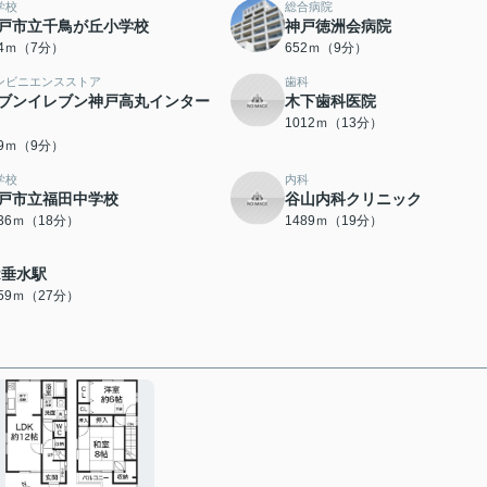
学校
総合病院
戸市立千鳥が丘小学校
神戸徳洲会病院
34ｍ（7分）
652ｍ（9分）
ンビニエンスストア
歯科
ブンイレブン神戸高丸インター
木下歯科医院
1012ｍ（13分）
89ｍ（9分）
学校
内科
戸市立福田中学校
谷山内科クリニック
436ｍ（18分）
1489ｍ（19分）
R垂水駅
159ｍ（27分）