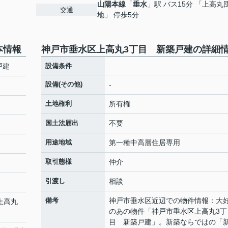
山陽本線
「
垂水
」駅 バス15分 「上高丸
交通
地」 停歩5分
本情報
神戸市垂水区上高丸3丁目 新築戸建の詳細
戸建
設備条件
設備(その他)
-
土地権利
所有権
国土法届出
不要
用途地域
第一種中高層住居専用
取引態様
仲介
引渡し
相談
備考
神戸市垂水区近辺での物件情報：大
「上高丸
のあの物件「神戸市垂水区上高丸3丁
目 新築戸建」。新築ならではの「