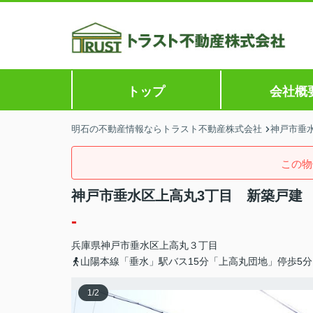
トップ
会社概
明石の不動産情報ならトラスト不動産株式会社
神戸市垂水
この物
神戸市垂水区上高丸3丁目 新築戸建
-
兵庫県
神戸市垂水区
上高丸
３丁目
山陽本線「垂水」駅バス15分「上高丸団地」停歩5分
1
/
2