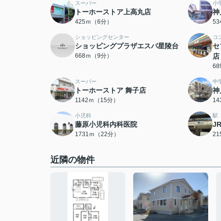
スーパー
小
トーホーストア上高丸店
神
425ｍ（6分）
5
ショッピングセンター
コ
ショッピングプラザエスパ星陵台
セ
668ｍ（9分）
店
6
スーパー
中
トーホーストア 舞子店
神
1142ｍ（15分）
1
小児科
駅
藤原小児科内科医院
J
1731ｍ（22分）
2
近隣の物件