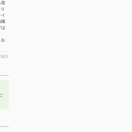
る室
なり
レイ
山陽
では
。お
の見方
こ
だ