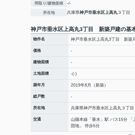
-/-
間取り/建物面積
兵庫県
神戸市垂水区
上高丸
３丁目
所在地
神戸市垂水区上高丸3丁目 新築戸建の基
物件名
神戸市垂水区上高丸3丁目 新築
価格
-
建物面積
-
土地面積
-(-)
築年月
2019年8月（新築）
総戸数
-
所在地
兵庫県
神戸市垂水区
上高丸
３丁目
交通
山陽本線
「
垂水
」駅 バス15分 
団地」 停歩5分