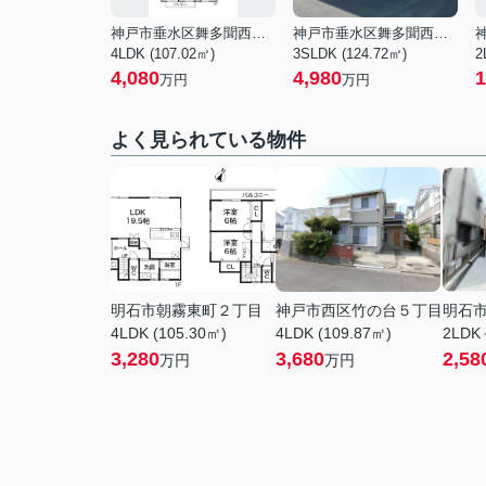
神戸市垂水区舞多聞西８丁目
神戸市垂水区舞多聞西４丁目
4LDK (107.02㎡)
3SLDK (124.72㎡)
2
4,080
4,980
1
万円
万円
よく見られている物件
明石市朝霧東町２丁目
神戸市西区竹の台５丁目
明石
4LDK (105.30㎡)
4LDK (109.87㎡)
2LDK
3,280
3,680
2,58
万円
万円