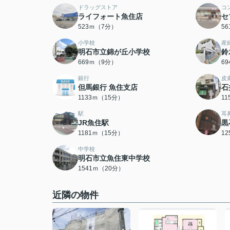
ドラッグストア
コ
ライフォート魚住店
セ
523ｍ（7分）
5
小学校
産
明石市立錦が丘小学校
鈴
669ｍ（9分）
6
銀行
皮
但馬銀行 魚住支店
石
1133ｍ（15分）
1
駅
耳
JR魚住駅
黒
1181ｍ（15分）
1
中学校
明石市立魚住東中学校
1541ｍ（20分）
近隣の物件