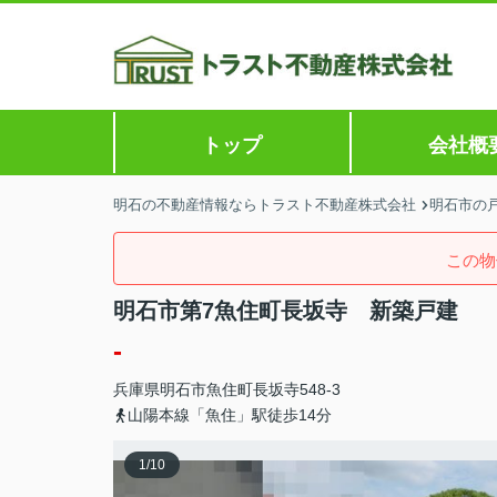
トップ
会社概
明石の不動産情報ならトラスト不動産株式会社
明石市の戸
この物
明石市第7魚住町長坂寺 新築戸建
-
兵庫県
明石市
魚住町長坂寺
548-3
山陽本線「魚住」駅徒歩14分
1
/
10