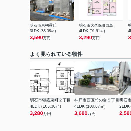
明石市東朝霧丘
明石市大久保町西島
3LDK (85.08㎡)
4LDK (91.91㎡)
4
3,590
3,290
3
万円
万円
よく見られている物件
明石市朝霧東町２丁目
神戸市西区竹の台５丁目
明石
4LDK (105.30㎡)
4LDK (109.87㎡)
2LDK
3,280
3,680
2,58
万円
万円