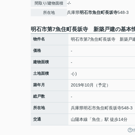
-/-
間取り/建物面積
兵庫県
明石市
魚住町長坂寺
548-3
所在地
明石市第7魚住町長坂寺 新築戸建の基本
物件名
明石市第7魚住町長坂寺 新築戸
価格
-
建物面積
-
土地面積
-(-)
築年月
2019年10月（予定）
総戸数
-
所在地
兵庫県
明石市
魚住町長坂寺
548-3
交通
山陽本線
「
魚住
」駅 徒歩14分