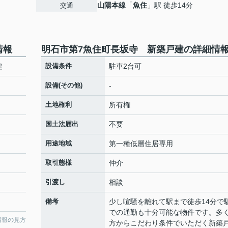
山陽本線
「
魚住
」駅 徒歩14分
交通
情報
明石市第7魚住町長坂寺 新築戸建の詳細情
建
設備条件
駐車2台可
設備(その他)
-
土地権利
所有権
国土法届出
不要
用途地域
第一種低層住居専用
取引態様
仲介
引渡し
相談
備考
少し喧騒を離れて駅まで徒歩14分で
での通勤も十分可能な物件です。多
情報の見方
方からこだわり条件でいただく新築