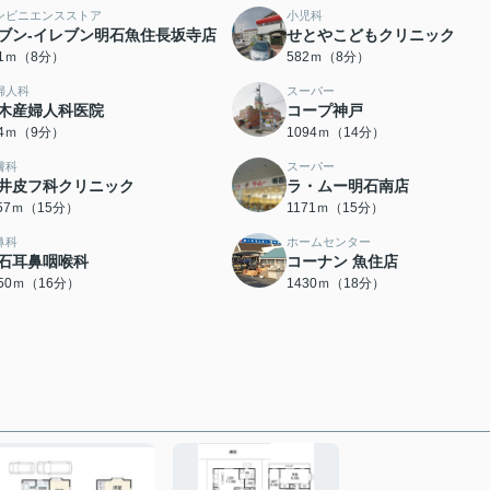
ンビニエンスストア
小児科
ブン-イレブン明石魚住長坂寺店
せとやこどもクリニック
61ｍ（8分）
582ｍ（8分）
婦人科
スーパー
木産婦人科医院
コープ神戸
94ｍ（9分）
1094ｍ（14分）
膚科
スーパー
井皮フ科クリニック
ラ・ムー明石南店
157ｍ（15分）
1171ｍ（15分）
鼻科
ホームセンター
石耳鼻咽喉科
コーナン 魚住店
250ｍ（16分）
1430ｍ（18分）