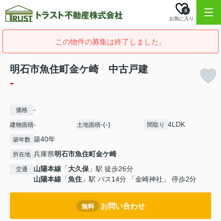
0
お気に入り
この物件の募集は終了しました。
明石市魚住町金ケ崎 中古戸建
-
-
価格
-
-(-)
4LDK
建物面積
土地面積
間取り
築40年
築年数
兵庫県
明石市
魚住町金ケ崎
所在地
山陽本線
「
大久保
」駅 徒歩26分
交通
山陽本線
「
魚住
」駅 バス14分 「金崎神社」 停歩2分
お問い合わせ
無料