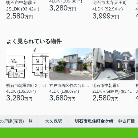
4LDK (105.30㎡)
明石市中朝霧丘
明石市太寺天王町
3,280
2SLDK (93.42㎡)
万円
4LDK (92.94㎡)
4
2,580
3,999
万円
万円
よく見られている物件
明石市朝霧東町２丁目
神戸市西区竹の台５丁目
明石市中朝霧丘
4LDK (105.30㎡)
4LDK (109.87㎡)
2LDK＋S(納戸) (93.42㎡)
3,280
3,680
2,580
万円
万円
万円
の戸建(売買)一覧
大久保駅
明石市魚住町金ケ崎 中古戸建