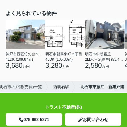
よく見られている物件
神戸市西区竹の台５丁目
明石市朝霧東町２丁目
明石市中朝霧丘
4LDK (109.87㎡)
4LDK (105.30㎡)
2LDK＋S(納戸) (93.42㎡)
3,680
3,280
2,580
万円
万円
万円
明石市の戸建(売買)一覧
西明石駅
明石市東藤江 新築戸建
トラスト不動産(株)
078-962-5271
お問い合わせ