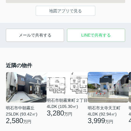
地図アプリで見る
メールで共有する
LINEで共有する
近隣の物件
明石市朝霧東町２丁目
4LDK (105.30㎡)
明石市中朝霧丘
明石市太寺天王町
3,280
2SLDK (93.42㎡)
万円
4LDK (92.94㎡)
4
2,580
3,999
万円
万円