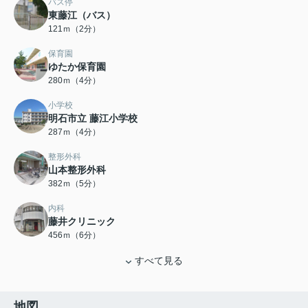
バス停
東藤江（バス）
121ｍ（2分）
保育園
ゆたか保育園
280ｍ（4分）
小学校
明石市立 藤江小学校
287ｍ（4分）
整形外科
山本整形外科
382ｍ（5分）
内科
藤井クリニック
456ｍ（6分）
すべて見る
地図