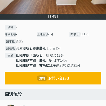
【外観】
-
価格
-
-(-)
3LDK
建物面積
土地面積
間取り
新築
築年数
兵庫県
明石市
東藤江
２丁目2-4
所在地
山陽本線
「
西明石
」駅 徒歩12分
交通
山陽電鉄本線
「
藤江
」駅 徒歩14分
山陽電鉄本線
「
林崎松江海岸
」駅 徒歩21分
お問い合わせ
無料
周辺施設