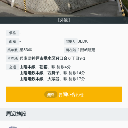
【外観】
-
価格
-
3LDK
面積
間取り
築33年
1階/6階建
築年数
所在階
兵庫県
神戸市垂水区
狩口台
６丁目9-1
所在地
山陽本線
「
朝霧
」駅 徒歩4分
交通
山陽電鉄本線
「
西舞子
」駅 徒歩14分
山陽電鉄本線
「
大蔵谷
」駅 徒歩17分
お問い合わせ
無料
周辺施設