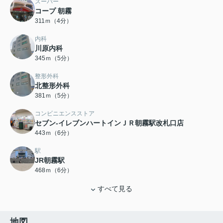
スーパー
コープ 朝霧
311ｍ（4分）
内科
川原内科
345ｍ（5分）
整形外科
北整形外科
381ｍ（5分）
コンビニエンスストア
セブン-イレブンハートインＪＲ朝霧駅改札口店
443ｍ（6分）
駅
JR朝霧駅
468ｍ（6分）
すべて見る
地図