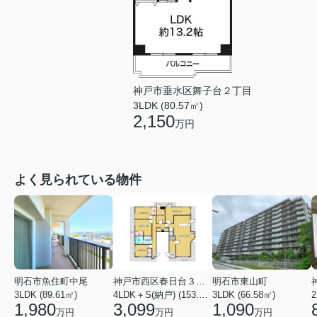
神戸市垂水区舞子台２丁目
3LDK (80.57㎡)
2,150
万円
よく見られている物件
明石市魚住町中尾
神戸市西区春日台３丁目
明石市東山町
3LDK (89.61㎡)
4LDK＋S(納戸) (153.86㎡)
3LDK (66.58㎡)
2
1,980
3,099
1,090
万円
万円
万円