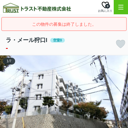
0
お気に入り
この物件の募集は終了しました。
ラ・メール狩口I
空室0
-
1
/
7