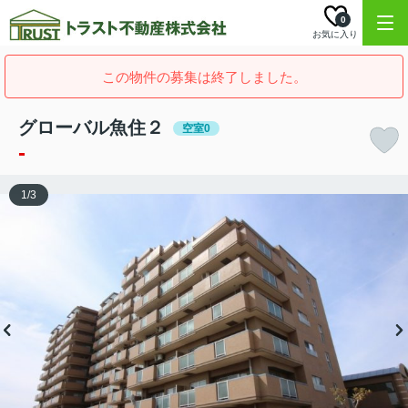
0
お気に入り
この物件の募集は終了しました。
グローバル魚住２
空室0
-
1
/
3