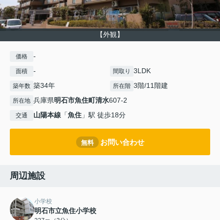
【外観】
-
価格
-
3LDK
面積
間取り
築34年
3階/11階建
築年数
所在階
兵庫県
明石市
魚住町清水
607-2
所在地
山陽本線
「
魚住
」駅 徒歩18分
交通
お問い合わせ
無料
周辺施設
小学校
明石市立魚住小学校