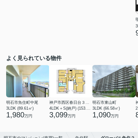
3
よく見られている物件
明石市魚住町中尾
神戸市西区春日台３丁目
明石市東山町
3LDK (89.61㎡)
4LDK＋S(納戸) (153.86㎡)
3LDK (66.58㎡)
2
1,980
3,099
1,090
万円
万円
万円