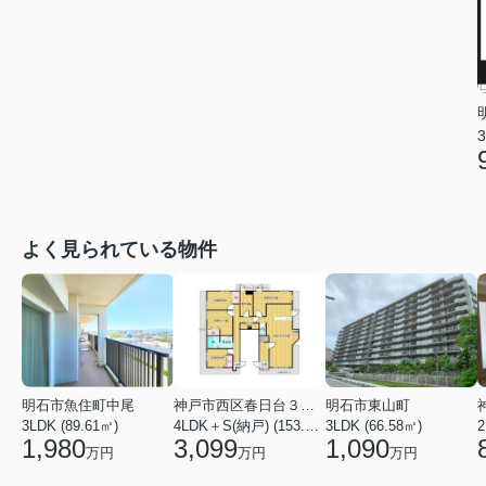
3
よく見られている物件
明石市魚住町中尾
神戸市西区春日台３丁目
明石市東山町
3LDK (89.61㎡)
4LDK＋S(納戸) (153.86㎡)
3LDK (66.58㎡)
2
1,980
3,099
1,090
万円
万円
万円