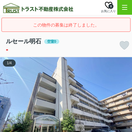
0
お気に入り
この物件の募集は終了しました。
ルセール明石
空室0
-
1
/
4