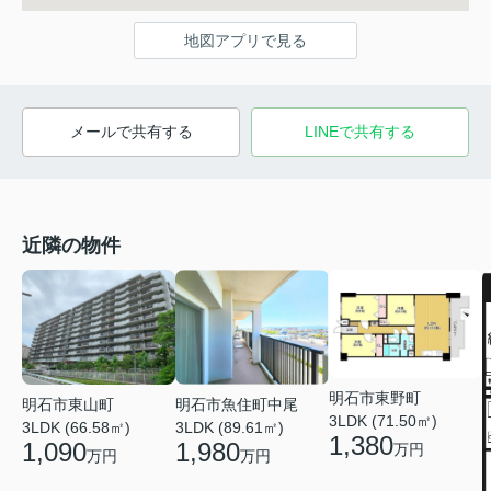
地図アプリで見る
メールで共有する
LINEで共有する
近隣の物件
明石市東野町
明石市東山町
明石市魚住町中尾
3LDK (71.50㎡)
3LDK (66.58㎡)
3LDK (89.61㎡)
1,380
1,090
1,980
万円
万円
万円