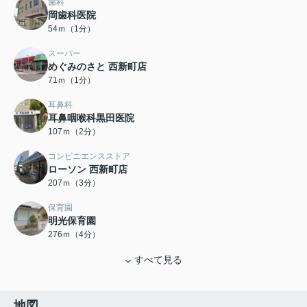
歯科
岡歯科医院
54ｍ（1分）
スーパー
めぐみのさと 西新町店
71ｍ（1分）
耳鼻科
耳鼻咽喉科黒田医院
107ｍ（2分）
コンビニエンスストア
ローソン 西新町店
207ｍ（3分）
保育園
明光保育園
276ｍ（4分）
すべて見る
地図