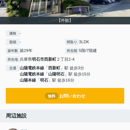
【外観】
-
価格
-
3LDK
面積
間取り
築29年
5階/7階建
築年数
所在階
兵庫県
明石市
西新町
２丁目2-4
所在地
山陽電鉄本線
「
西新町
」駅 徒歩3分
交通
山陽電鉄本線
「
山陽明石
」駅 徒歩15分
山陽本線
「
明石
」駅 徒歩16分
お問い合わせ
無料
周辺施設