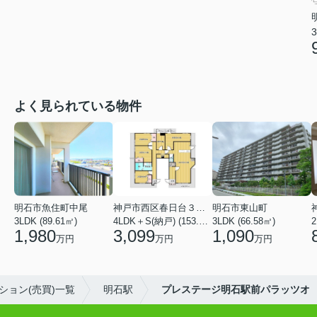
3
よく見られている物件
明石市魚住町中尾
神戸市西区春日台３丁目
明石市東山町
3LDK (89.61㎡)
4LDK＋S(納戸) (153.86㎡)
3LDK (66.58㎡)
2
1,980
3,099
1,090
万円
万円
万円
ション(売買)一覧
明石駅
プレステージ明石駅前パラッツオ