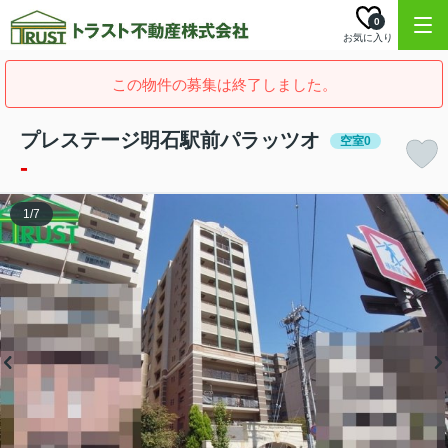
0
お気に入り
この物件の募集は終了しました。
プレステージ明石駅前パラッツオ
空室0
-
1
/
7