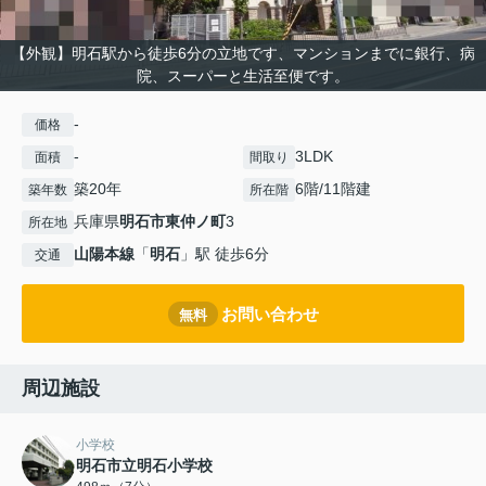
【外観】明石駅から徒歩6分の立地です、マンションまでに銀行、病
院、スーパーと生活至便です。
-
価格
-
3LDK
面積
間取り
築20年
6階/11階建
築年数
所在階
兵庫県
明石市
東仲ノ町
3
所在地
山陽本線
「
明石
」駅 徒歩6分
交通
お問い合わせ
無料
周辺施設
小学校
明石市立明石小学校