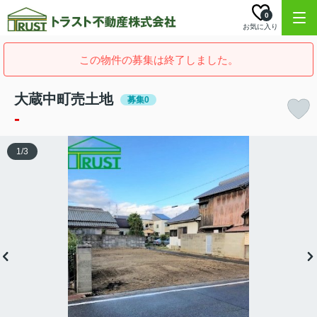
0
お気に入り
この物件の募集は終了しました。
大蔵中町売土地
募集0
-
1
/
3