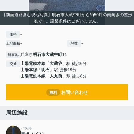
【前面道路含む現地写真】明石市大蔵中町から約50坪の南向きの整形
地です。建築条件はございません。
-
価格
-
-
土地面積
坪数
兵庫県
明石市
大蔵中町
11
所在地
山陽電鉄本線
「
大蔵谷
」駅 徒歩6分
交通
山陽本線
「
明石
」駅 徒歩19分
山陽電鉄本線
「
人丸前
」駅 徒歩8分
お問い合わせ
無料
周辺施設
バス停