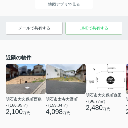
地図アプリで見る
メールで共有する
LINEで共有する
近隣の物件
明石市大久保町森田
明石市大久保町西島
明石市太寺大野町
- (96.77㎡)
- (166.95㎡)
-
- (159.34㎡)
2,480
万円
2,100
4,098
万円
万円