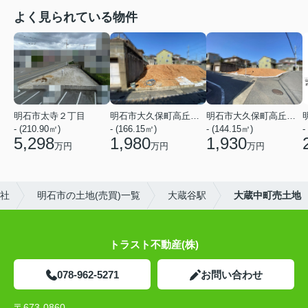
よく見られている物件
明石市太寺２丁目
明石市大久保町高丘１丁目
明石市大久保町高丘１丁目
- (210.90㎡)
- (166.15㎡)
- (144.15㎡)
-
5,298
1,980
1,930
万円
万円
万円
社
明石市の土地(売買)一覧
大蔵谷駅
大蔵中町売土地
トラスト不動産(株)
078-962-5271
お問い合わせ
〒673-0860