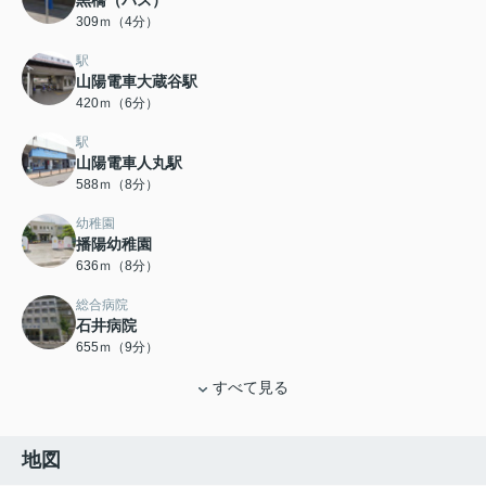
黒橋（バス）
309ｍ（4分）
駅
山陽電車大蔵谷駅
420ｍ（6分）
駅
山陽電車人丸駅
588ｍ（8分）
幼稚園
播陽幼稚園
636ｍ（8分）
総合病院
石井病院
655ｍ（9分）
すべて見る
地図