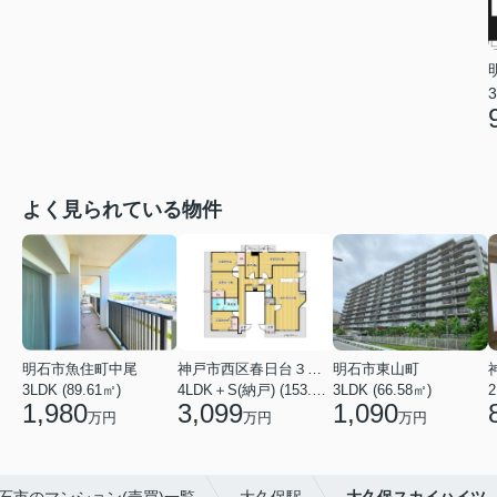
3
よく見られている物件
明石市魚住町中尾
神戸市西区春日台３丁目
明石市東山町
3LDK (89.61㎡)
4LDK＋S(納戸) (153.86㎡)
3LDK (66.58㎡)
2
1,980
3,099
1,090
万円
万円
万円