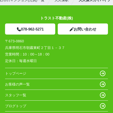
石市のマンション(売買)一覧
大久保駅
大久保スカイハイツ
トラスト不動産(株)
078-962-5271
お問い合わせ
〒673-0860
兵庫県明石市朝霧東町２丁目１－３７
営業時間：
10：00～18：00
定休日：
毎週水曜日
トップページ
お客様の声一覧
スタッフ一覧
ブログトップ