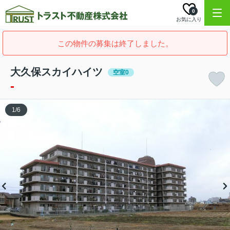
0
お気に入り
この物件の募集は終了しました。
大久保スカイハイツ
空室0
-
1
/
6