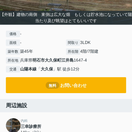
【外観】建物の南側 東側は広大な畑 もしくは貯水池になっていて陽
当たり及び眺望はとてもいいです
-
価格
-
3LDK
面積
間取り
築45年
4階/7階建
築年数
所在階
兵庫県
明石市
大久保町江井島
1647-4
所在地
山陽本線
「
大久保
」駅 徒歩12分
交通
お問い合わせ
無料
周辺施設
内科
三幸診療所