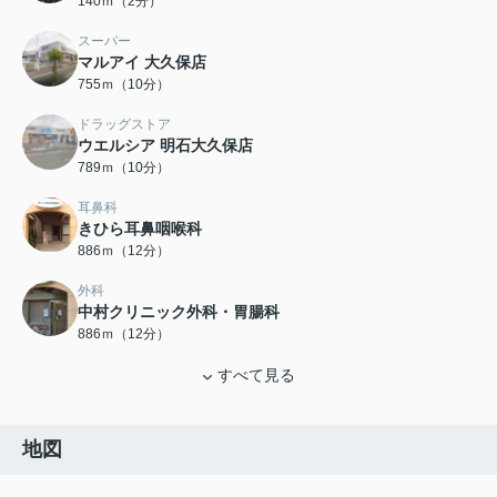
140ｍ（2分）
スーパー
マルアイ 大久保店
755ｍ（10分）
ドラッグストア
ウエルシア 明石大久保店
789ｍ（10分）
耳鼻科
きひら耳鼻咽喉科
886ｍ（12分）
外科
中村クリニック外科・胃腸科
886ｍ（12分）
すべて見る
地図