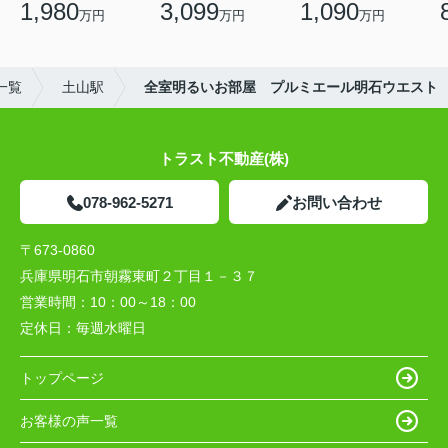
1,980
3,099
1,090
万円
万円
万円
一覧
土山駅
全室明るいお部屋 プルミエール明石ウエスト
トラスト不動産(株)
078-962-5271
お問い合わせ
〒673-0860
兵庫県明石市朝霧東町２丁目１－３７
営業時間：
10：00～18：00
定休日：
毎週水曜日
トップページ
お客様の声一覧