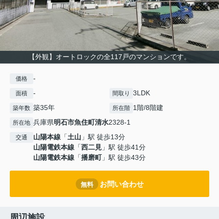
【外観】オートロックの全117戸のマンションです。
-
価格
-
3LDK
面積
間取り
築35年
1階/8階建
築年数
所在階
兵庫県
明石市
魚住町清水
2328-1
所在地
山陽本線
「
土山
」駅 徒歩13分
交通
山陽電鉄本線
「
西二見
」駅 徒歩41分
山陽電鉄本線
「
播磨町
」駅 徒歩43分
お問い合わせ
無料
周辺施設