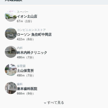
スーパー
イオン土山店
67ｍ（1分）
コンビニエンスストア
ローソン 魚住町中岡店
422ｍ（6分）
内科
鈴木内科クリニック
486ｍ（7分）
保育園
土山保育所
490ｍ（7分）
歯科
兼本歯科医院
668ｍ（9分）
すべて見る