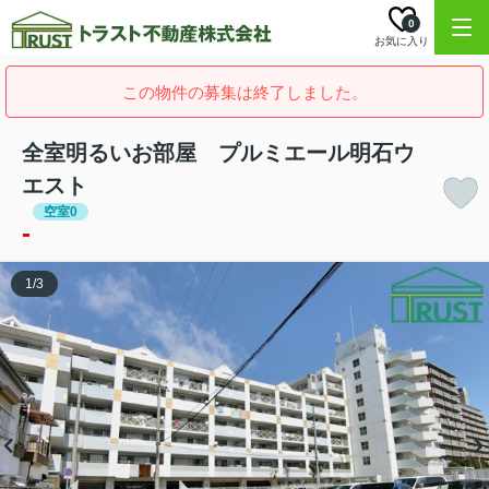
0
お気に入り
この物件の募集は終了しました。
全室明るいお部屋 プルミエール明石ウ
エスト
空室0
-
1
/
3