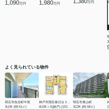
1,380
1,090
1,980
万円
万円
万円
3
よく見られている物件
明石市魚住町中尾
神戸市西区春日台３丁目
明石市東山町
3LDK (89.61㎡)
4LDK＋S(納戸) (153.86㎡)
3LDK (66.58㎡)
2