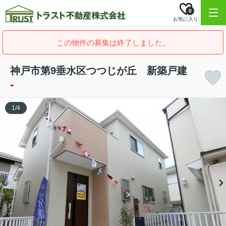
0
お気に入り
この物件の募集は終了しました。
神戸市第9垂水区つつじが丘 新築戸建
-
1
/
4