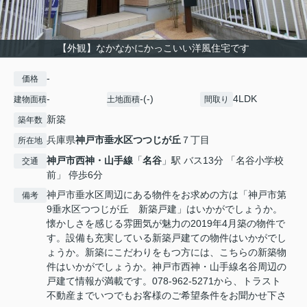
【外観】なかなかにかっこいい洋風住宅です
-
価格
-
-(-)
4LDK
建物面積
土地面積
間取り
新築
築年数
兵庫県
神戸市垂水区
つつじが丘
７丁目
所在地
神戸市西神・山手線
「
名谷
」駅 バス13分 「名谷小学校
交通
前」 停歩6分
神戸市垂水区周辺にある物件をお求めの方は「神戸市第
備考
9垂水区つつじが丘 新築戸建」はいかがでしょうか。
懐かしさを感じる雰囲気が魅力の2019年4月築の物件で
す。設備も充実している新築戸建ての物件はいかがでし
ょうか。新築にこだわりをもつ方には、こちらの新築物
件はいかがでしょうか。神戸市西神・山手線名谷周辺の
戸建て情報が満載です。078-962-5271から、トラスト
不動産までいつでもお客様のご希望条件をお聞かせ下さ