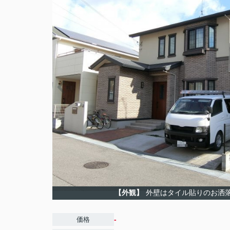
【外観】
外壁はタイル貼りのお洒
-
価格