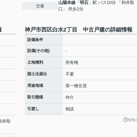
山陽本線
「
明石
」駅 バス10分 「和井取
交通
口」 停歩2分
報
神戸市西区白水2丁目 中古戸建の詳細情報
設備条件
設備(その他)
-
土地権利
所有権
国土法届出
不要
用途地域
第一種住居
取引態様
仲介
引渡し
相談
情報
「和井取