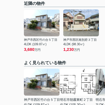
近隣の物件
神戸市西区竹の台５丁目
神戸市西区南別府３丁目
4LDK (109.87㎡)
4LDK (98.30㎡)
3,680
1,230
万円
万円
よく見られている物件
神戸市西区竹の台５丁目
明石市朝霧東町２丁目
明石
4LDK (109.87㎡)
4LDK (105.30㎡)
2LDK