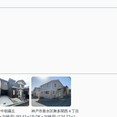
市中朝霧丘
神戸市垂水区舞多聞西４丁目
＋S(納戸) (93.42㎡)
3LDK＋S(納戸) (124.72㎡)