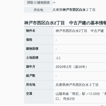
-/-
間取り/建物面積
兵庫県
神戸市西区
白水
２丁目
所在地
神戸市西区白水2丁目 中古戸建の基本情
物件名
神戸市西区白水2丁目 中古戸建
価格
-
建物面積
-
土地面積
-(-)
築年月
2010年2月（築16年）
総戸数
-
所在地
兵庫県
神戸市西区
白水
２丁目
交通
山陽本線
「
明石
」駅 バス10分 
口」 停歩2分