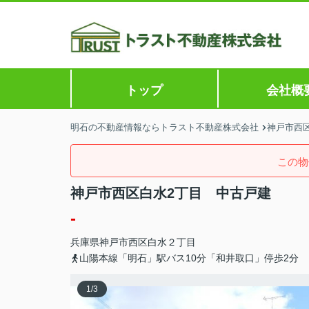
トップ
会社概
明石の不動産情報ならトラスト不動産株式会社
神戸市西区
この物
神戸市西区白水2丁目 中古戸建
-
兵庫県
神戸市西区
白水
２丁目
山陽本線「明石」駅バス10分「和井取口」停歩2分
1
/
3