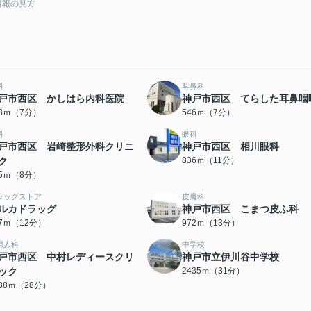
情報の見方
科
耳鼻科
戸市西区 かしはら内科医院
神戸市西区 てらした耳鼻咽
13ｍ（7分）
546ｍ（7分）
科
眼科
戸市西区 岩崎整形外科クリニ
神戸市西区 相川眼科
ク
836ｍ（11分）
75ｍ（8分）
ラッグストア
皮膚科
ルカドラッグ
神戸市西区 こまつ皮ふ科
87ｍ（12分）
972ｍ（13分）
婦人科
中学校
戸市西区 中村レディースクリ
神戸市立伊川谷中学校
ック
2435ｍ（31分）
238ｍ（28分）