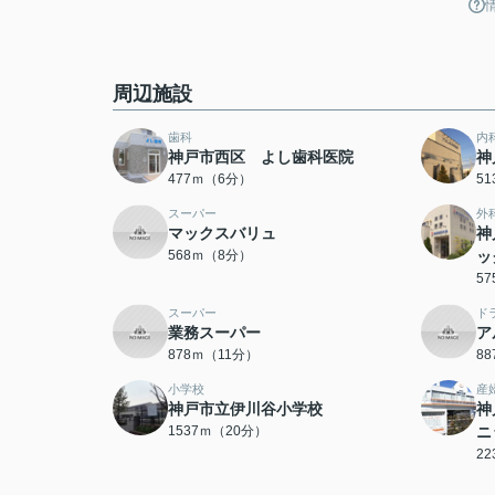
周辺施設
歯科
内
神戸市西区 よし歯科医院
神
477ｍ（6分）
5
スーパー
外
マックスバリュ
神
568ｍ（8分）
ッ
5
スーパー
ド
業務スーパー
ア
878ｍ（11分）
8
小学校
産
神戸市立伊川谷小学校
神
1537ｍ（20分）
ニ
2