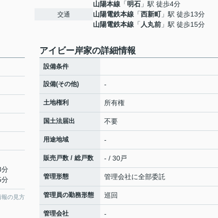
山陽本線
「
明石
」駅 徒歩4分
山陽電鉄本線
「
西新町
」駅 徒歩13分
交通
山陽電鉄本線
「
人丸前
」駅 徒歩15分
アイビー岸家の詳細情報
設備条件
設備(その他)
-
土地権利
所有権
国土法届出
不要
用途地域
-
販売戸数 / 総戸数
- / 30戸
3分
管理形態
管理会社に全部委託
5分
管理員の勤務形態
巡回
情報の見方
管理会社
-