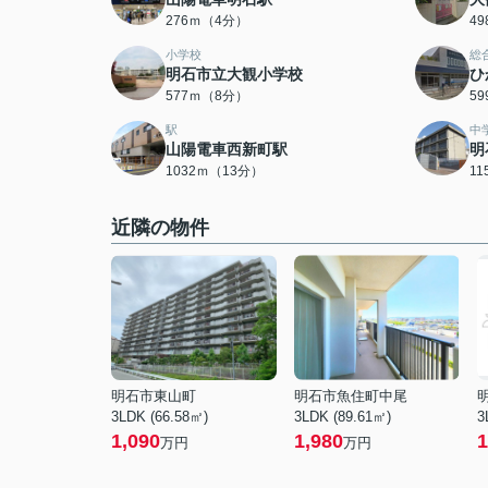
276ｍ（4分）
4
小学校
総
明石市立大観小学校
ひ
577ｍ（8分）
5
駅
中
山陽電車西新町駅
明
1032ｍ（13分）
1
近隣の物件
明石市東山町
明石市魚住町中尾
3LDK (66.58㎡)
3LDK (89.61㎡)
3
1,090
1,980
1
万円
万円