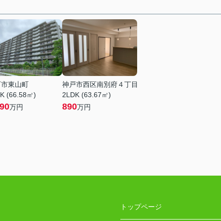
石市東山町
神戸市西区南別府４丁目
K (66.58㎡)
2LDK (63.67㎡)
090
890
万円
万円
トップページ