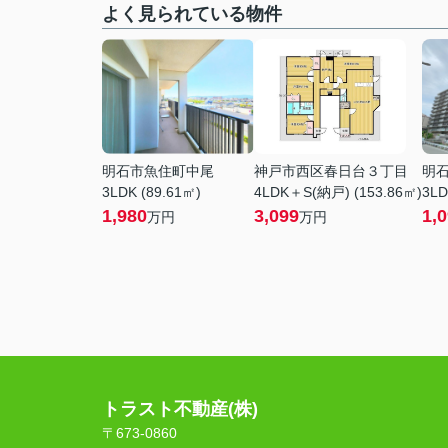
よく見られている物件
明石市魚住町中尾
神戸市西区春日台３丁目
明
3LDK (89.61㎡)
4LDK＋S(納戸) (153.86㎡)
3LD
1,980
3,099
1,
万円
万円
トラスト不動産(株)
〒673-0860