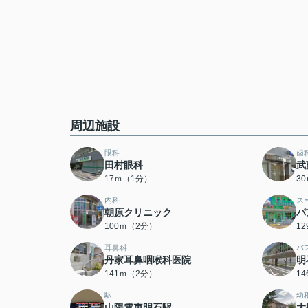
周辺施設
眼科
歯
田村眼科
武
17ｍ（1分）
3
内科
ス
朝原クリニック
パ
100ｍ（2分）
1
耳鼻科
バ
丹家耳鼻咽喉科医院
明
141ｍ（2分）
1
駅
幼
山陽電車明石駅
大