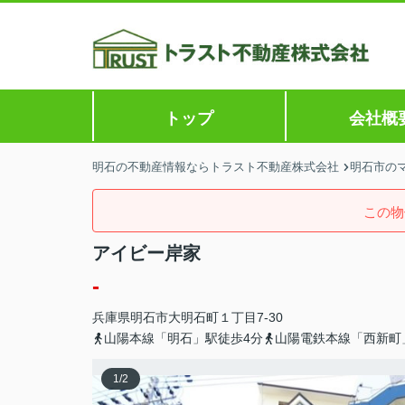
トップ
会社概
明石の不動産情報ならトラスト不動産株式会社
明石市のマ
この物
アイビー岸家
-
兵庫県
明石市
大明石町
１丁目7-30
山陽本線「明石」駅徒歩4分
山陽電鉄本線「西新町
1
/
2