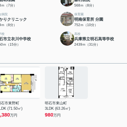
98ｍ（7分）
568ｍ（8分）
合病院
保育園
かりクリニック
明南保育所 分園
99ｍ（8分）
752ｍ（10分）
学校
高校
石市立衣川中学校
兵庫県立明石高等学校
150ｍ（15分）
2439ｍ（31分）
明石市東野町
明石市東山町
LDK (71.50㎡)
3LDK (63.26㎡)
,380
980
万円
万円