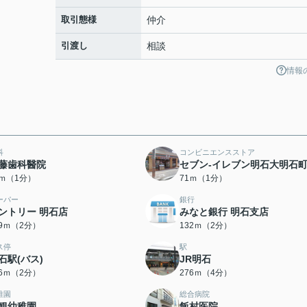
取引態様
仲介
引渡し
相談
情報
科
コンビニエンスストア
藤歯科醫院
セブン-イレブン明石大明石
0ｍ（1分）
71ｍ（1分）
ーパー
銀行
ントリー 明石店
みなと銀行 明石支店
29ｍ（2分）
132ｍ（2分）
ス停
駅
石駅(バス)
JR明石
46ｍ（2分）
276ｍ（4分）
稚園
総合病院
観幼稚園
飯村医院