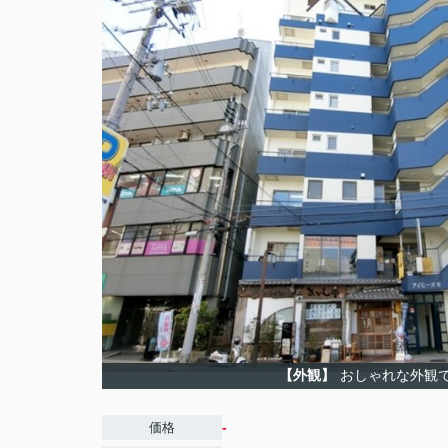
【外観】
おしゃれな外観
-
価格