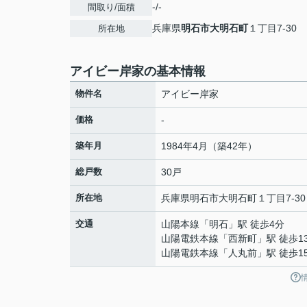
-/-
間取り/面積
兵庫県
明石市
大明石町
１丁目7-30
所在地
アイビー岸家の基本情報
物件名
アイビー岸家
価格
-
築年月
1984年4月（築42年）
総戸数
30戸
所在地
兵庫県
明石市
大明石町
１丁目7-30
交通
山陽本線
「
明石
」駅 徒歩4分
山陽電鉄本線
「
西新町
」駅 徒歩1
山陽電鉄本線
「
人丸前
」駅 徒歩1