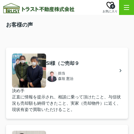
0
お気に入り
お客様の声
SI様（ご売却９
担当
森垣 憲治
決め手
正直に情報を提示され、相談に乗って頂けたこと、与信状
況も売却額も納得できたこと、実家（売却物件）に近く、
現状有姿で買取いただけること。