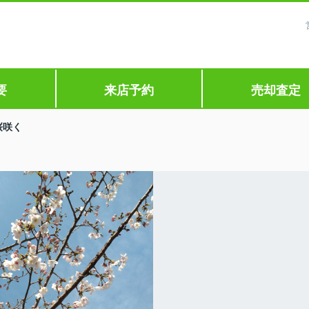
要
来店予約
売却査定
桜咲く