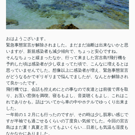
おはようございます。
緊急事態宣言が解除されました。まだまだ油断は出来ないかと思
いますが、新規感染者も減少傾向で、ちょっと安心ですね。
そんなちょっと緩まったなか、行って来ました宮古島‼飛行機を
予約した頃は感染者が少し収まってた頃で、こんなに増えるとは
思っていませんでした。想像以上に感染者が増え、緊急事態宣言
がどうなるかでギリギリまで悩んでましたが、なんとか解除され
て良かったです。
飛行機では、会話も控えめにとの事なので友達とは前後で席を取
り、お互い窓側を満喫。寝るもよし、音楽聴くもよし、これはこ
れでありかも。話はついてから車の中やホテルでゆっくり出来ま
した。
一年前の１２月にも行ったのですが、その時は少し肌寒い感じで
すが半袖でも過ごせるくらいの丁度良い気候でした。今回の宮古
島はまだ夏！真夏と言ってもよいくらい…日差しも気温も湿度も
なかなかにありました。