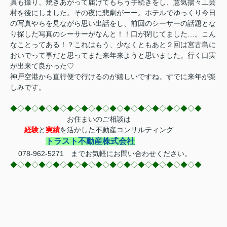
真も撮り、焼きあがって届けてもらう手続きをし、意気揚々工芸
村を後にしました。その夜に悲劇がーー。ホテルでゆっくり今日
の写真やらを見ながら思い出話をし、前回のシーサーの話題とな
り探した写真のシーサーがなんと！！口が閉じてました…。こん
なことってある！？これはもう、少なくともあと２回は宮古島に
おいでって事だと思ってまた来年来ようと思いました。行く口実
が出来て良かった♡
神戸空港から直行便で行けるのが嬉しいですね。すでに来年が楽
しみです。
◆◇◆◇◆◇◆◇◆◇◆◇◆◇◆◇◆◇◆◇◆◇◆◇◆◇◆
お住まいのご相談は
経験
と
実績
を活かした不動産コンサルティング
トラスト不動産株式会社
078-962-5271 までお気軽にお問い合わせください。
◆◇◆◇◆◇◆◇◆◇◆◇◆◇◆◇◆◇◆◇◆◇◆◇◆◇◆